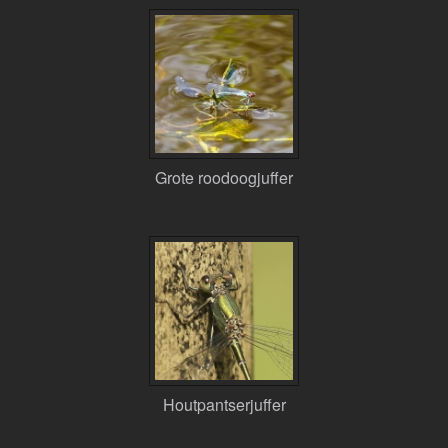
Grote roodoogjuffer
Houtpantserjuffer