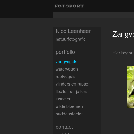
Nico Leenheer
Zangv
natuurfotografie
portfolio
Hier begon 
zangvogels
watervogels
roofvogels
vlinders en rupsen
libellen en juffers
insecten
wilde bloemen
paddenstoelen
contact