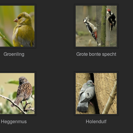
Groenling
Grote bonte specht
Heggenmus
Holenduif