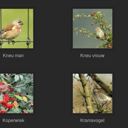
Kneu man
Kneu vrouw
Koperwiek
Kramsvogel