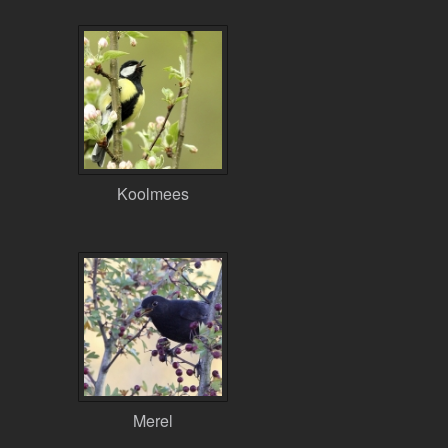
Koolmees
Merel