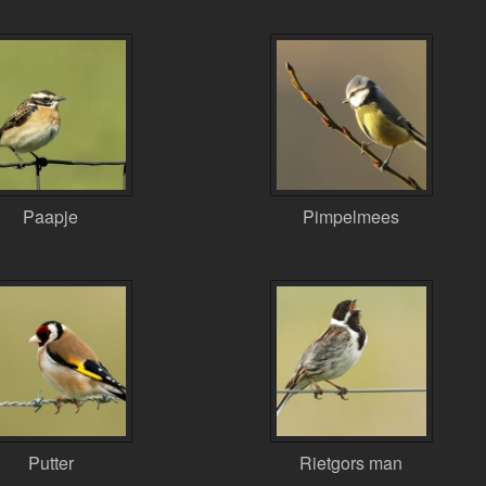
Paapje
Pimpelmees
Putter
Rietgors man