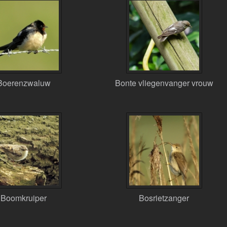
Boerenzwaluw
Bonte vliegenvanger vrouw
Boomkruiper
Bosrietzanger