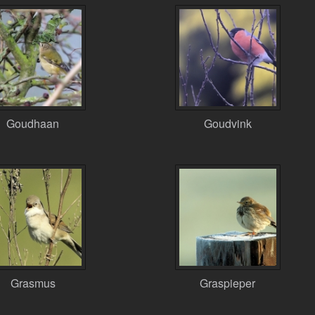
Goudhaan
Goudvink
Grasmus
Graspieper