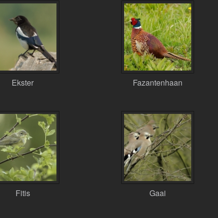
Ekster
Fazantenhaan
Fitis
Gaai